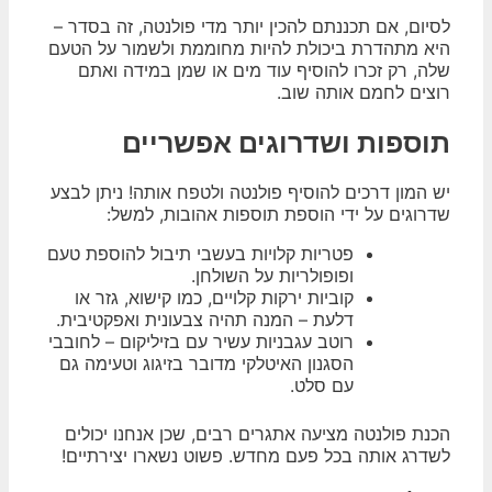
לסיום, אם תכננתם להכין יותר מדי פולנטה, זה בסדר –
היא מתהדרת ביכולת להיות מחוממת ולשמור על הטעם
שלה, רק זכרו להוסיף עוד מים או שמן במידה ואתם
רוצים לחמם אותה שוב.
תוספות ושדרוגים אפשריים
יש המון דרכים להוסיף פולנטה ולטפח אותה! ניתן לבצע
שדרוגים על ידי הוספת תוספות אהובות, למשל:
פטריות קלויות בעשבי תיבול להוספת טעם
ופופולריות על השולחן.
קוביות ירקות קלויים, כמו קישוא, גזר או
דלעת – המנה תהיה צבעונית ואפקטיבית.
רוטב עגבניות עשיר עם בזיליקום – לחובבי
הסגנון האיטלקי מדובר בזיגוג וטעימה גם
עם סלט.
הכנת פולנטה מציעה אתגרים רבים, שכן אנחנו יכולים
לשדרג אותה בכל פעם מחדש. פשוט נשארו יצירתיים!