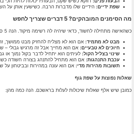
הבעות פנים:
דווקא כשיש שקט, הבעותיו יכולות להיות הכי בו
שפת ידיים:
הידיים שלו מדברות הרבה. כשישעין אותן על השול
מה הסימנים המובהקים? 5 דברים שצריך לחפש
כשהאישה מתחילה לחשוד, כדאי שיהיה לה רשימה מיקוד. הנה 5 סימנים מובהקים שהגוף מדבר עליו:
מבט לא מתמיד:
אם הוא לא מצליח להחזיק מבט ממושך, זה י
חיוכים לא טבעיים:
אם הוא מחייך אבל זה מרגיש גבולי – שי
שינוי בצליל הקול:
לעיתים הוא יתחיל לדבר בקול נמוך או גבוה
עכבת התנהגות:
אם הוא מתחיל להתנהג בצורה חשודה כשהיא
תשובות מהירות מדי:
אם הוא עונה במהירות ובביטחון על שא
שאלות נפוצות על שפת גוף
כמובן שיש אלף שאלות שיכולות לעלות בראשכם. הנה כמה מהן: