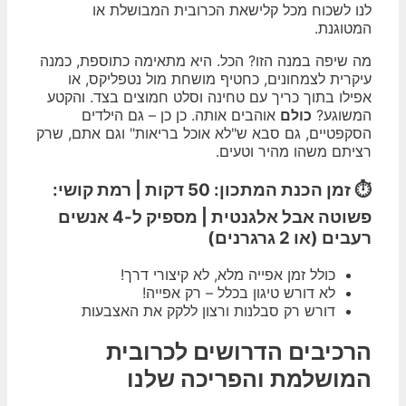
לנו לשכוח מכל קלישאת הכרובית המבושלת או
המטוגנת.
מה שיפה במנה הזו? הכל. היא מתאימה כתוספת, כמנה
עיקרית לצמחונים, כחטיף מושחת מול נטפליקס, או
אפילו בתוך כריך עם טחינה וסלט חמוצים בצד. והקטע
המשוגע?
כולם
אוהבים אותה. כן כן – גם הילדים
הסקפטיים, גם סבא ש"לא אוכל בריאות" וגם אתם, שרק
רציתם משהו מהיר וטעים.
⏱️ זמן הכנת המתכון: 50 דקות | רמת קושי:
פשוטה אבל אלגנטית | מספיק ל-4 אנשים
רעבים (או 2 גרגרנים)
כולל זמן אפייה מלא, לא קיצורי דרך!
לא דורש טיגון בכלל – רק אפייה!
דורש רק סבלנות ורצון ללקק את האצבעות
הרכיבים הדרושים לכרובית
המושלמת והפריכה שלנו