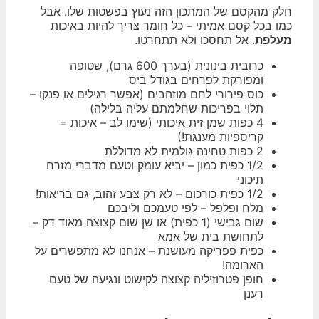
חלק מהקסם של המתכון הזה נעוץ בפשטות שלו. אבל
כמו בכל קסם אמיתי – כל חומר צריך להיות באיכות
מעלפת
. אל תחסכו ולא תתחרטו.
כרובית בינונית (בערך 600 גרם), שטופה
ומפורקת לפרחים בגודל ביס
כוס פירורי לחם מוזהבים (אפשר רגילים או פנקו –
תלוי בפריכות שחלמתם עליה בלילה)
4 כפות שמן זית איכותי (שימו לב – איכות =
קריספיות מענגת!)
2 כפות טחינה גולמית לא מדוללת
1/2 כפית כמון – יביא עומק וטעם מדברי מזרח
תיכוני
1/2 כפית כורכום – לא רק צבע זהוב, גם בריאות!
מלח ופלפל – לפי טעמכם וליבכם
שום גבישי (1 כפית) או שן שום קצוצה מאוד דק –
לתחושת בית של אמא
כפית פפריקה מעושנת – אנחנו לא מתפשרים על
הארומה!
חופן פטרוזיליה קצוצה לקישוט ונגיעה של טעם
רענן