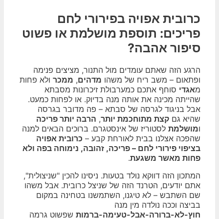
כרובית אפויה בפירורי לחם
פריכים: תוספת מושלמת או פשוט
סיפור אהבה?
הרגע הזה שאתם עומדים מול התנור, מציצים פנימה
ופתאום – משב ריח של משהו
מדהים
,
ממכר
ולא פחות
מ
אגדי
סוחף אתכם כמערבולת זיכרונות מסבתא
שהייתה מכינה את אותה מנה בדיוק. או לפחות כמעט.
אבל בניגוד לגרסה של סבתא – פה מדובר בגרסה
שהיא גם
קצת מתוחכמת יותר
,
הרבה יותר פריכה
ו
מושלמת
לסטוריז של אינסטגרם. ברוכים הבאים למנה
שהפכה אצלנו בבית לאורחת קבע –
כרובית אפויה
בציפוי פירורי לחם – פריכה, זהובה, נימוחה בפה ולא
פחות מאשר משגעת
.
המתכון הזה דווקא נולד בטעות. ניסינו להכין "שניצולית",
אתם יודעים, הטרנד הזה של שניצל כרובית. אבל משהו
שם השתבש – לא טיגנו, השתמשנו בטחינה במקום
בביצה וככה נולדה מין מנה
חוץ-לא-ברורה-אבל-טעימה-ברמות
שפשוט גרמה