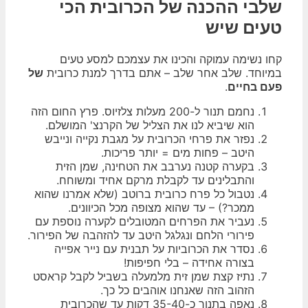
שלבי ההכנה של הכרובית הכי
טעים שיש
קחו נשימה עמוקה והכינו את עצמכם למסע טעים
במיוחד. שלב אחר שלב – אתם בדרך למנת כרובית
של
פעם בחיים
.
נחמם תנור ל-200 מעלות צלזיוס. פרץ החום הזה
הוא שיביא לנו את הצליל של הקרנצ' המושלם.
נפזר את פרחי הכרובית על מגבת נקייה ונייבש
היטב – פחות מים = יותר פריכות.
בקערה קטנה נערבב את הטחינה, שמן הזית
והתבלינים עד לקבלת מרקם אחיד ומשוחח.
נטבול כל פרח כרובית ברוטב (שלא אמרנו שהוא
ממכר?) – עד שהוא מצופה מכל הכיוונים.
נעביר את הפרחים המטובלים לקערה נוספת עם
פירורי הלחם ונגלגל היטב עד להזהבה של הפירור.
נסדר את הכרוביות על תבנית עם נייר אפייה
בצורה אחידה – בלי חפיפות!
נתיז קצת שמן זית מלמעלה בשביל לקבל קראסט
הזהוב הזה שאנחנו אוהבים כל כך.
נאפה בתנור כ-35-40 דקות עד שהכרובית