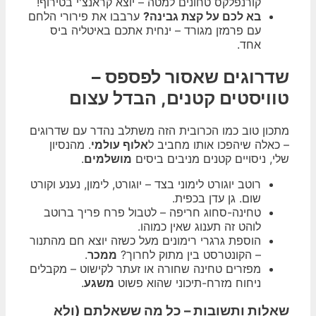
קורנפלקס טחונים למטה – יוצא קראנצ'י בטירוף!
בא לכם על קצת גבינה?
ערבבו את פירורי הלחם
עם פרמזן מגורד – ינחית אתכם באיטליה ביס
אחד.
שדרוגים שאסור לפספס –
טוויסטים קטנים, הבדל עצום
מתכון טוב כמו הכרובית הזה משתלב נהדר עם שדרוגים
– כאלה שיהפכו אותו מחביב ל
אלוף עולמי
. מהנסיון
שלי, ניסויים קטנים מניבים ביסים
מושלמים
.
רוטב יוגורט לימוני בצד – יוגורט, לימון, נענע וקורט
שום. גן עדן בכפית.
טחינה-סחוג חריפה – לטבול פרח פריך ברוטב
לוהט זה תענוג שאין כמוהו.
הוספת גרגרי רימונים מעל כשזה יוצא חם מהתנור
– הקונטרסט בין מתוק לחרוך?
ממכר
.
מפזרים טחינה שחורה או זעתר לקישוט – מקבלים
ניחוח מזרח-תיכוני שהוא פשוט
משגע
.
שאלות ותשובות – כל מה ששאלתם (ולא