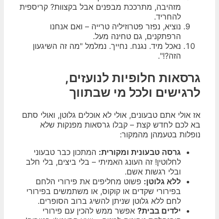
מזהיבה, מתרככת מבפנים אבל בקצוות? קריספית
להחריד.
נוציא, נפזר פטרוזיליה טרייה – ואם אנחנו
הרפתקנים, גם טחינה מעל.
נאכל מיד. נגנח. נחייך. נמלמל "מה זה השיגעון
הזה?!".
גרסאות חלופיות לנועזים,
לרגישים ולכל מי שבתווך
אז אולי אתם טבעונים, אולי לא אוכלים גלוטן, ואולי סתם
בא לכם לחדש קצת – קבלו גרסאות מפנקות שלא
נופלות בטעמהן מהמקור:
גרסה טבעונית ומקורית:
המתכון כבר טבעוני
לחלוטין! זה העונג האמיתי – בלי ביצים, בלי חלב
ובלי רגשות אשם.
ללא גלוטן:
פשוט מחליפים את פירורי הלחם
בפירורי שקדים או קוקוס, או משתמשים בפירורי
לחם ללא גלוטן שניתן להשיג ברוב הסופרים.
ילדים בבית?
אפשר ממש להכין עם פירורי