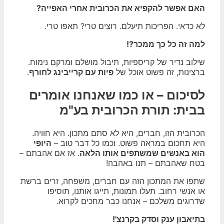
האם אפשר להקפיא את הכרובית אחרי האפייה?
לא כדאי. הפריכות תיעלם. רוצים טרי? תאפו טרי.
למה זה כל כך ממכר?!
שילוב נדיר של קריספיות, תיבול מושלם ומרקם נימוח.
ברצינות, זה פשוט אוכל של
פיות עם קרייבינג לחורף
.
לסיכום – או כמו שאנחנו אומרים
בבית: תורת הכרובית בע"מ
הכרובית הזו, חברים, היא לא סתם מתכון. היא חוויה.
היא תחכום במראה פשוט. וכמו כל דבר טוב –
היופי
הוא באנשים שמשתפים אותו הלאה
. אז אם אהבתם –
בטח שאהבתם – תנו באהבה!
שתפו את המתכון הזה עם חברים, משפחה, זרים ברשת
או אנשי רחוב. תעלו תמונות, תייגו אותנו, תוסיפו
שדרוגים משלכם – אנחנו כבר מחכים לקרוא.
בתיאבון ענק וסדק בקרנצ'!