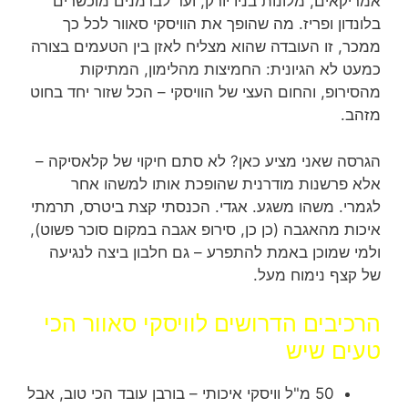
אמריקאים, מלונות בניו יורק, ועד לברמנים מוכשרים
בלונדון ופריז. מה שהופך את הוויסקי סאוור לכל כך
ממכר, זו העובדה שהוא מצליח לאזן בין הטעמים בצורה
כמעט לא הגיונית: החמיצות מהלימון, המתיקות
מהסירופ, והחום העצי של הוויסקי – הכל שזור יחד בחוט
מזהב.
הגרסה שאני מציע כאן? לא סתם חיקוי של קלאסיקה –
אלא פרשנות מודרנית שהופכת אותו למשהו אחר
לגמרי. משהו משגע. אגדי. הכנסתי קצת ביטרס, תרמתי
איכות מהאגבה (כן כן, סירופ אגבה במקום סוכר פשוט),
ולמי שמוכן באמת להתפרע – גם חלבון ביצה לנגיעה
של קצף נימוח מעל.
הרכיבים הדרושים לוויסקי סאוור הכי
טעים שיש
50 מ"ל וויסקי איכותי – בורבן עובד הכי טוב, אבל