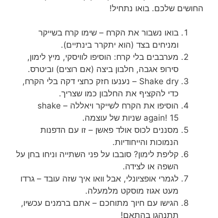
החושים שלכם. בואו נתחיל!
בואו נשבור את הקרח – שימו קרח בשייקר
ומניחים בצד (הוא יתקרר בינתיים).
מערבבים בלי קרח: הוסיפו לוויסקי, מיץ לימון,
סירופ אגבה, חלבון ביצה (אם רוצים) וביטרס.
Shake dry – נענעו חזק כחצי דקה בלי הקרח,
כדי להקציף את החלבון כמו שצריך.
הוסיפו את הקרח לשייקר ויאללה – shake
again! 15 שניות של עוצמה.
מסננים לכוס אולד פאשן – זו עם הדפנות
הנמוכות והייחודיות.
קליפת לימון? סובבו על פני השתייה וניחו בחן על
השפה או לצידה.
לגמרי אופציונלי, אבל וואו איך שזה עובד – גרדו
מעט אגוז מוסקט מלמעלה.
הגישו עם חיוך מתוחכם – אתם ברמנים עכשיו,
תתנהגו בהתאם!