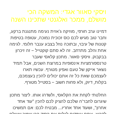
ויסקי סאוור אגדי: המשקה הכי
מושלם, ממכר ואלגנטי שתכינו השנה
דמיינו ערב חורפי, מוזיקה ג'אזית נעימה מתנגנת ברקע,
וחבר טוב מגיש לכם כוס זכוכית נמוכה, עטופה בטיפות
קטנות של עיבוי, ובתוכה נוזל בצבע ענבר חלומי. לגימה
אחת והלב מתרחב. זה לא סתם קוקטייל – זה זיכרון
בבקבוק. וויסקי סאוור. מתכון קלאסי שעבר
טרנספורמציות אינסופיות במרוצת השנים, אבל תמיד
נשאר אייקון של טעם ואפיון מטורף. עכשיו תארו
לעצמכם שאת כל זה אתם יכולים להכין בעצמכם,
בקלות, דיוק, ולא פחות חשוב – בסטייל מטורף.
החלטתי לקחת את הקלאסי, ולשדרג אותו. ליצור מתכון
שיגרום לחבר'ה שלכם להציק לכם להכין "עוד אחד
אחרון", ושעוד אחד אחריו… מבטיח לכם: אם תמשיכו