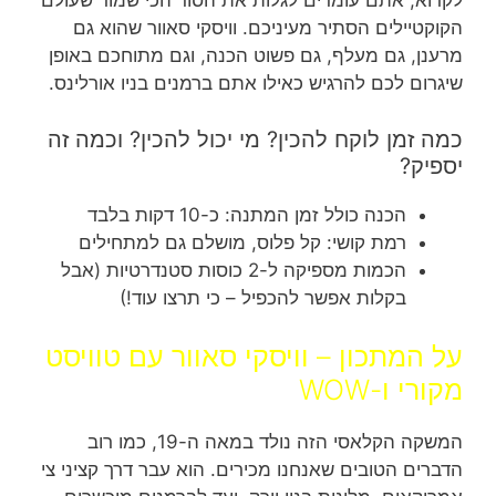
לקרוא, אתם עומדים לגלות את הסוד הכי שמור שעולם
הקוקטיילים הסתיר מעיניכם. וויסקי סאוור שהוא גם
מרענן, גם מעלף, גם פשוט הכנה, וגם מתוחכם באופן
שיגרום לכם להרגיש כאילו אתם ברמנים בניו אורלינס.
כמה זמן לוקח להכין? מי יכול להכין? וכמה זה
יספיק?
הכנה כולל זמן המתנה: כ-10 דקות בלבד
רמת קושי: קל פלוס, מושלם גם למתחילים
הכמות מספיקה ל-2 כוסות סטנדרטיות (אבל
בקלות אפשר להכפיל – כי תרצו עוד!)
על המתכון – וויסקי סאוור עם טוויסט
מקורי ו-WOW
המשקה הקלאסי הזה נולד במאה ה-19, כמו רוב
הדברים הטובים שאנחנו מכירים. הוא עבר דרך קציני צי