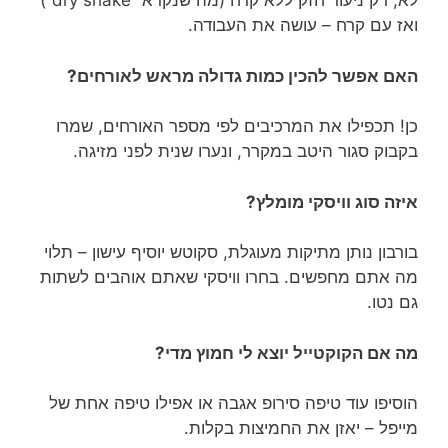
לא, רק ניעור חזק ללא קרח (מה שנקרא “dry shake”)
ואז עם קרח – עושה את העבודה.
האם אפשר להכין כמות גדולה מראש לאורחים?
כן! תכפילו את המרכיבים לפי מספר האורחים, שמרו
בקבוק סגור היטב במקרר, ונערו שנית לפני מזיגה.
איזה סוג וויסקי מומלץ?
בורבון נותן מתיקות מעוגלת, סקוטש יוסיף עישון – תלוי
מה אתם מחפשים. בחרו וויסקי שאתם אוהבים לשתות
גם נטו.
מה אם הקוקטייל יוצא לי חמוץ מדי?
הוסיפו עוד טיפה סירופ אגבה או אפילו טיפה אחת של
מייפל – יאזן את החמיצות בקלות.