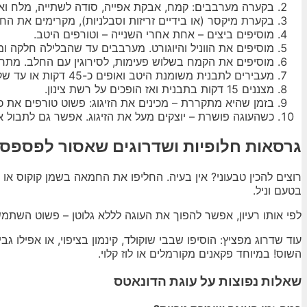
בקערה מערבבים: קמח, אבקת אפייה, סודה לשתייה, מלח ואג
בקערת מיקסר (או בידיים זריזות וסבלניות), מקרימים את ה
מוסיפים ביצים – אחת אחרי השנייה – וטורפים היטב.
מוסיפים את הווניל והיוגורט. מערבבים עד שהבלילה חלקה ו
מוסיפים את הקמח בשלוש פעימות, לסירוגין עם החלב. מתחי
מעבירים לתבנית משומנת היטב ואופים כ-45 דקות או עד שקיסם יוצא יבש. קחו בחשבון – העוגה תופסת גובה, אז אל תתמלאו מדי.
מצננים 15 דקות בתבנית ואז הופכים על רשת צינון.
בזמן שהיא מתקררת – מכינים את הזיגוג: פשוט טורפים את כ
כשהעוגה פושרת – יוצקים מעל את הזיגוג. אפשר גם לתבול א
גרסאות חלופיות ושדרוגים שאסור לפספס
רוצים להכין טבעוני? אין בעיה. החליפו את החמאה בשמן קוקוס או מ
בטעם וניל.
לפי אותו רעיון, אפשר להפוך את העוגה לללא גלוטן – פשוט השתמ
עוד שדרוג מפציץ: הוסיפו שבבי שוקולד, קינמון בציפוי, או אפילו ג
השוס! במיוחד פקאנים מקורמלים או לוז קלוי.
שאלות נפוצות על עוגת הדונאטס