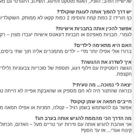
שלישיית הזהב: הווניל, האגוז מוסקט והזיגוג. השילוב היוגורטי גם
יש דרך להפוך אותה לעוגת שוקולד?
כן! הורידו 2 כפות קמח והוסיפו 2 כפות קקאו לא ממותק. השוקולדיות שלה משגעת עם זיגוג שוקולד מריר או לבן בסוף – א-לה דונאט שוקולד קלאסי.
אפשר להכין אותה בתבניות אישיות?
לגמרי. תבניות מאפינס או תבניות דונאטס אישיות יעבדו מצוין – רק קיצרו את
האם היא מתאימה לילדים?
ברור! אולי אפילו יותר מדי – ילדים מתמכרים אליה תוך שתי ביסים.
איך לשדרג את ההגשה?
הגשה רוסטיקית עם זילוף זיגוג, תוספת של סוכריות צבעוניות (ליל
הקצפת.
יצאה לי נמוכה… מה טעיתי?
כנראה שהתנור היה לא חם מספיק או שהאבקת אפייה לא הייתה טרייה.
חייבים חמאה או שמן קוקוס?
אפשר גם להשתמש בשמן רגיל – קנולה, חמניות או אפילו חמאה מז
מה הדרך הכי מהממת להגיש אותה בערב חג?
אני אוהבת להגיש אותה עם פירות יער טריים מעל – האדום, הכחול ו
קינוח אגדי… אז עד הסוף!