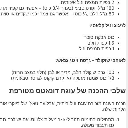
2 כפיות תמצית וניל איכותית
180 מ"ל יוגורט טבעי (בערך 3/4 כוס) – אפשר גם קפיר או שמנת חמוצה
80 מ"ל חלב (⅓ כוס) – אפשר גם צמחי כמו שקדים או סויה
לזיגוג וניל קלאסי:
כוס אבקת סוכר
1.5 כפות חלב
1 כפית תמצית וניל
לאוהבי שוקולד – גרסת זיגוג גנאש:
100 גרם שוקולד חלב, מריר או לבן (תלוי במצב הרוח)
1/3 כוס שמנת מתוקה (או קרם קוקוס לגרסה טבעונית)
שלבי ההכנה של עוגת דונאטס מטורפת
הכנת העוגה מזכירה עוגת וניל ביתית, אבל עם טאץ׳ של בייקרי אור
הלחות שלה.
מתחילים בחימום תנור ל-175 מעלות צל
גם תעבוד מעולה.