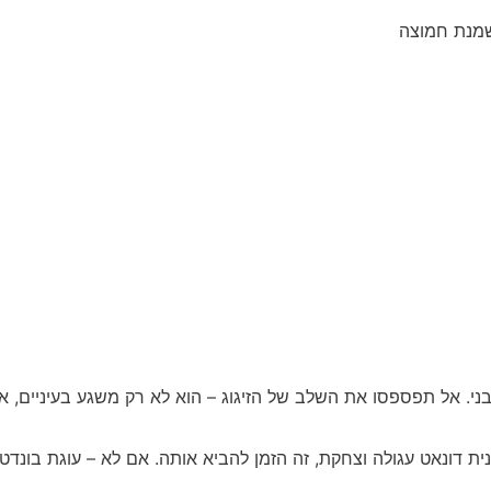
בני. אל תפספסו את השלב של הזיגוג – הוא לא רק משגע בעיניים, א
זיוס. אם יש לכם תבנית דונאט עגולה וצחקת, זה הזמן להביא אותה. אם לא – עוגת ב