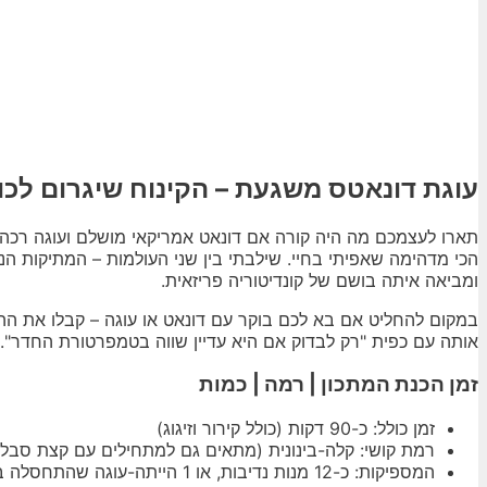
עוגת דונאטס משגעת – הקינוח שיגרום לכול
תארו לעצמכם מה היה קורה אם דונאט אמריקאי מושלם ועוגה רכה ש
הכי מדהימה שאפיתי בחיי. שילבתי בין שני העולמות – המתיקות הנ
ומביאה איתה בושם של קונדיטוריה פריזאית.
במקום להחליט אם בא לכם בוקר עם דונאט או עוגה – קבלו את ההב
אותה עם כפית "רק לבדוק אם היא עדיין שווה בטמפרטורת החדר". ה
זמן הכנת המתכון | רמה | כמות
זמן כולל: כ-90 דקות (כולל קירור וזיגוג)
רמת קושי: קלה-בינונית (מתאים גם למתחילים עם קצת סבלנו
המספיקות: כ-12 מנות נדיבות, או 1 הייתה-עוגה שהתחסלה בשישי בערב