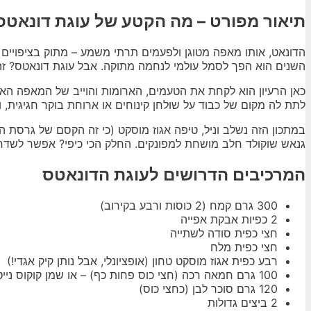
תיאור מפורט – מה הקטע של עוגת דונאטס
הדונאט, אותו מאפה מטוגן ולפעמים תרתי משמע – מתוק בציפויים 
השנים הוא הפך לסמל עולמי לנחמה מתוקה. אבל עוגת דונאטס? זה
כאן הרעיון הוא לקחת את הטעמים, הארומות והוייב של המאפה האהו
לתת לה מקום של כבוד על שולחן קינוחים או ארוחת בוקר חגיגית, 
במתכון הזה נשלב וניל, טיפה אגוז מוסקט (כי זה הקסם של גרסת הד
גנאש שוקולד חלב מושחת למפונקים. החלק הכי כיפי? אפשר לשדר
המרכיבים הדרושים לעוגת הדונאטס
300 גרם קמח (2 כוסות ורבע בקירוב)
2 כפיות אבקת אפייה
חצי כפית סודה לשתייה
חצי כפית מלח
רבע כפית אגוז מוסקט טחון (אופציונלי, אבל נותן קיק אגדי!)
100 גרם חמאה רכה (חצי כוס פחות כף) – או שמן קוקוס נייטרלי לגרסה חלבית פחות ובעצם הכי בריאה
120 גרם סוכר לבן (כחצי כוס)
2 ביצים גדולות