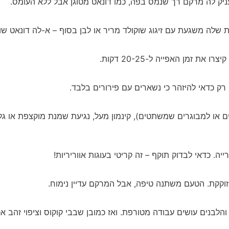
 מעניק לה מרקם רך שנמס בפה, כמו דונאט מטוגן אבל ללא העומס.
 זמן האפייה ל-20-25 דקות.
 רק כדאי להיזהר כי נשארים עם פירורים בלבד.
דים או למבוגרים שמשתטים), קינמון מעל, נגיעת שמנת מוקצפת או גל
 כדאי לבדוק תוקף – זה קריטי בעוגות אווריריות!
וקקת. הטעם משתנה טיפה, אבל המרקם עדיין נימוח.
הלבנים עושים עבודה מטורפת. ואז כמובן שבבי קוקוס וציפוי זהב אכ