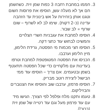
חממו במחבת רחבה 3 כפות שמן זית. כשהשמן
חם אך לא מעלה עשן, הוסיפו את פרוסות השום
וטגנו אותן בזהירות על אש בינונית עד הזהבה
עדינה (כ-2 דקות). שימו לב לא לשרוף – שום
שרוף = לב שבור.
הוסיפו למחבת את עגבניות השרי הצלויים
והמשיכו לבחוש עוד כחצי דקה.
הוסיפו חצי מכמות מי הפסטה, גרידת הלימון,
מיץ הלימון וערבבו.
הכניסו את הפסטה המטופטפת למחבת וטרפו
בעדינות עם מלקחיים כדי שכל הפסטה תתעטף
בשמן ובטעמים. אם צריך – הוסיפו עוד ממי
הבישול ליצירת רוטב מבריק.
הוסיפו פרמזן, ערבבו שוב והוסיפו את הצנוברים
והבזיליקום.
טעמו ותקנו מלח ופלפל לפי הצורך. הגישו מיד
עם עוד פרמזן מעל וגם עוד רטייה של שמן זית
(ברור!).