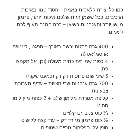
כמו כל יצירה קלאסית באמת – הסוד טמון באיכות
הרכיבים. ככל ששמן הזית שלכם איכותי יותר, פרמזן
מיושן יותר והעגבניות בשיאן – ככה המנה תעוף לכם
לשמים.
400 גרם פסטה יבשה באורך – ספגטי, לינגוויני
או טגליאטלה
4 כפות שמן זית כתית מעולה (וכן, אל תקמצו
פה)
5 שיני שום פרוסות דק דק (כמעט שקוף)
300 גרם עגבניות שרי חצויות – עדיף תערובת
צבעונית
קליפה מגוררת מלימון שלם + 2 כפות מיץ לימון
סחוט
⅓ כוס צנוברים קלויים
⅓ כוס פרמזן מגורד דק + עוד קצת לקישוט
חופן עלי בזיליקום טריים ושטופים