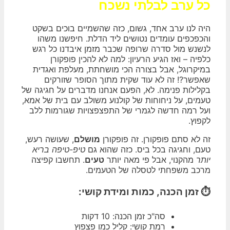
כל ערב לבלתי נשכח
היה לנו ערב אחד, גשום, כזה שהשמיים בוכים בשקט
והכפכפים עומדים נטושים ליד הדלת. חיפשנו משהו
לנשנש מול סדרה שרופה שכבר מזמן איבדנו כל רגש
כלפיה – ואז הגיע הרעיון: למה לא להכין פופקורן
במיקרוגל, אבל בצורה הכי מושחתת, מעלפת ואגדית
שאפשר?! זה לא עוד שקית מתוך הסופר שזורקים
בקלילות פנימה. לא, הפעם אנחנו מדברים על חגיגה של
טעמים, על ניחוחות של קולנוע משולב עם בית של אמא,
ועל רמה חדשה לגמרי של התפצפצויות שגורמות ללב
לקפוץ.
זה לא סתם פופקורן. זה פופקורן
מושלם
, שעושה רעש,
טעם, וחגיגה בכל ביס. כזה שהוא גם
טיפ-טיפה בריא
יותר
מהקנוי, אבל פי מאה יותר
טעים
. תחשבו קפיצה
מרכב משפחתי לטסלה של הטעמים.
⏱️ זמן הכנה, כמות ומידת קושי:
סה"כ זמן הכנה: 10 דקות
רמת קושי: קליל כמו פצפוץ