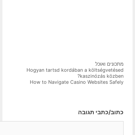
קטגוריות
מתכונים ואוכל
ניווט
Hogyan tartsd kordában a költségvetésed
פוסטים
kaszinózás közben?
How to Navigate Casino Websites Safely
כתוב/כתבי תגובה
תגובה