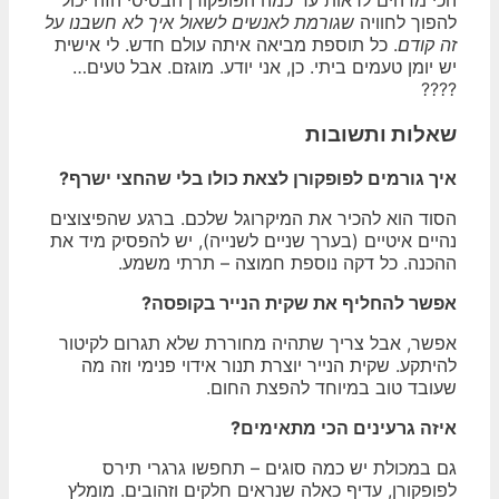
להפוך לחוויה
שגורמת לאנשים לשאול איך לא חשבנו על
זה קודם
. כל תוספת מביאה איתה עולם חדש. לי אישית
יש יומן טעמים ביתי. כן, אני יודע. מוגזם. אבל טעים…
????
שאלות ותשובות
איך גורמים לפופקורן לצאת כולו בלי שהחצי ישרף?
הסוד הוא להכיר את המיקרוגל שלכם. ברגע שהפיצוצים
נהיים איטיים (בערך שניים לשנייה), יש להפסיק מיד את
ההכנה. כל דקה נוספת חמוצה – תרתי משמע.
אפשר להחליף את שקית הנייר בקופסה?
אפשר, אבל צריך שתהיה מחוררת שלא תגרום לקיטור
להיתקע. שקית הנייר יוצרת תנור אידוי פנימי וזה מה
שעובד טוב במיוחד להפצת החום.
איזה גרעינים הכי מתאימים?
גם במכולת יש כמה סוגים – תחפשו גרגרי תירס
לפופקורן, עדיף כאלה שנראים חלקים וזהובים. מומלץ