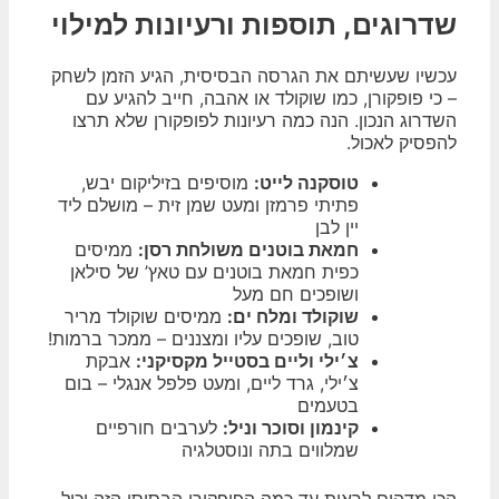
שדרוגים, תוספות ורעיונות למילוי
עכשיו שעשיתם את הגרסה הבסיסית, הגיע הזמן לשחק
– כי פופקורן, כמו שוקולד או אהבה, חייב להגיע עם
השדרוג הנכון. הנה כמה רעיונות לפופקורן שלא תרצו
להפסיק לאכול.
טוסקנה לייט:
מוסיפים בזיליקום יבש,
פתיתי פרמזן ומעט שמן זית – מושלם ליד
יין לבן
חמאת בוטנים משולחת רסן:
ממיסים
כפית חמאת בוטנים עם טאץ’ של סילאן
ושופכים חם מעל
שוקולד ומלח ים:
ממיסים שוקולד מריר
טוב, שופכים עליו ומצננים – ממכר ברמות!
צ׳ילי וליים בסטייל מקסיקני:
אבקת
צ׳ילי, גרד ליים, ומעט פלפל אנגלי – בום
בטעמים
קינמון וסוכר וניל:
לערבים חורפיים
שמלווים בתה ונוסטלגיה
הכי מדהים לראות עד כמה הפופקורן הבסיסי הזה יכול