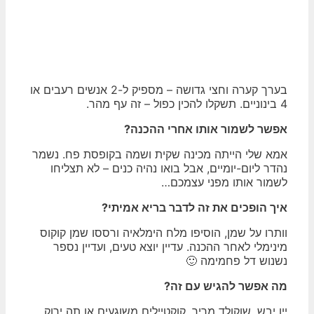
בערך קערה וחצי גדושה – מספיק ל-2 אנשים רעבים או
4 בינוניים. תשקלו להכין כפול – זה עף מהר.
אפשר לשמור אותו אחרי ההכנה?
אמא שלי הייתה מכינה שקית ושמה בקופסת פח. נשמר
נהדר ליום-יומיים, אבל בואו נהיה כנים – לא תצליחו
לשמור אותו מפני עצמכם…
איך הופכים את זה לדבר בריא אמיתי?
וותרו על שמן, הוסיפו מלח הימלאיה ורססו שמן קוקוס
מינימלי לאחר ההכנה. עדיין יוצא טעים, ועדיין נספר
נשנוש דל פחמימה 🙂
מה אפשר להגיש עם זה?
יין יבש, שוקולד מריר, קוקטיילים משוגעים או תה ירוק.