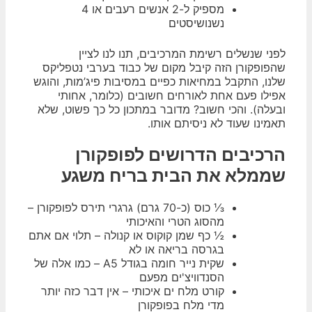
מספיק ל-2 אנשים רעבים או 4
נשנושיסטים
לפני שנשלים רשימת המרכיבים, תנו לנו לציין
שהפופקורן הזה קיבל מקום של כבוד בערבי נטפליקס
שלנו, התקבל במחיאות כפיים במסיבות פיג’מות, והוגש
אפילו פעם אחת לאורחים חשובים (כלומר, אחותי
ובעלה). והכי חשוב? מדובר במתכון כל כך פשוט, שלא
תאמינו שעוד לא ניסיתם אותו.
הרכיבים הדרושים לפופקורן
שממלא את הבית בריח משגע
⅓ כוס (כ-70 גרם) גרגרי תירס לפופקורן –
מהסוג הטרי והאיכותי
½ כף שמן קוקוס או קנולה – תלוי אם אתם
בגרסה בריאה או לא
שקית נייר חומה בגודל A5 – כמו אלה של
הסנדוויצ'ים מפעם
קורט מלח ים איכותי – אין דבר כזה יותר
מדי מלח בפופקורן