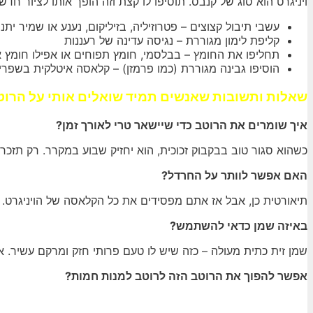
ויניגרט הוא סוג של קנבס. תוסיפו לו קצת וזה הופך אותו לציור חדש 
עשבי תיבול קצוצים – פטרוזיליה, בזיליקום, נענע או שמיר יתנ
קליפת לימון מגוררת – נגיסה עדינה של רעננות
תחליפו את החומץ – בבלסמי, חומץ תפוחים או אפילו חומץ א
הוסיפו גבינה מגוררת (כמו פרמזן) – קלאסה איטלקית בשפרי
שאלות ותשובות שאנשים תמיד שואלים אותי על הרוט
איך שומרים את הרוטב כדי שיישאר טרי לאורך זמן?
כשהוא סגור טוב בבקבוק זכוכית, הוא יחזיק שבוע במקרר. רק תזכרו להוציא אותו 10 דקות לפני השימוש ול
האם אפשר לוותר על החרדל?
תיאורטית כן, אבל אז אתם מפסידים את כל הקלאסה של הויניגרט. 
באיזה שמן כדאי להשתמש?
שמן זית כתית מעולה – כזה שיש לו טעם פרותי חזק ומרקם עשיר. א
אפשר להפוך את הרוטב הזה לרוטב למנות חמות?