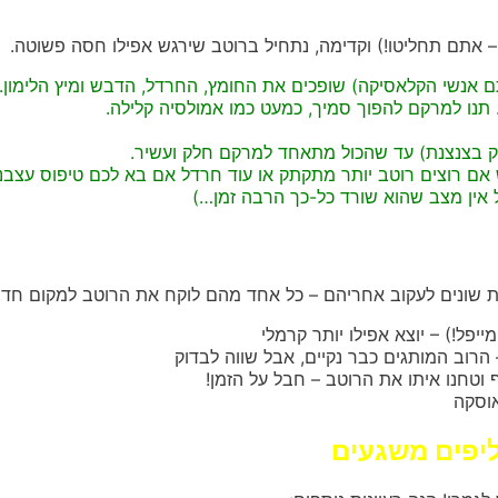
ם – אתם תחליטו!) וקדימה, נתחיל ברוטב שירגש אפילו חסה פשוטה.
 אנשי הקלאסיקה) שופכים את החומץ, החרדל, הדבש ומיץ הלימון.
נו למרקם להפוך סמיך, כמעט כמו אמולסיה קלילה.
זק בצנצנת) עד שהכול מתאחד למרקם חלק ועשיר.
אם רוצים רוטב יותר מתקתק או עוד חרדל אם בא לכם טיפוס עצבני
 אין מצב שהוא שורד כל-כך הרבה זמן…)
ונות שונים לעקוב אחריהם – כל אחד מהם לוקח את הרוטב למקום חדש
פל!) – יוצא אפילו יותר קרמלי
רוב המותגים כבר נקיים, אבל שווה לבדוק
ף וטחנו איתו את הרוטב – חבל על הזמן!
וסקה
ליפים משגעים