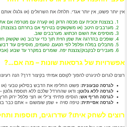
אין יותר פשוט, אין יותר אגדי. תלתלו את השרוולים (או גלגלו אות
בצנצנת זכוכית עם מכסה הדוק (או קערה עם מטרפה אם אתם
מערבבים היטב (או משקשקים בטירוף אם בחרתם בצנצנת). ת
מוסיפים את השום הכתוש. מערבבים שוב.
שופכים בהדרגה את שמן הזית תוך כדי ערבוב (או שקשוק ח
מתבלים במלח ופלפל לפי הטעם. טועמים, מוסיפים עוד דבש 
מעבירים לבקבוק/צנצנת יפה. שומרים במקרר עד שבוע (אבל
אפשרויות של גרסאות שונות – מה אם…?
רוצים לגרום לויניגרט להפוך לקוסם אמיתי בקיצור דרך? הנה רעי
לגרסה טבעונית:
פשוט החליפו את הדבש בסילאן טבעי (או מיי
לגרסה ללא גלוטן:
ודאו שהחרדל שלכם ללא תוספת גלוטן – ה
לגרסה חריף אש:
הוסיפו פתיתי צ'ילי או חצי פלפל ירוק חרי
לגרסה אסייתית:
טיפה סויה + שמן שומשום = אתם כבר בא
רוצים לשחק איתו? שדרוגים, תוספות ותח