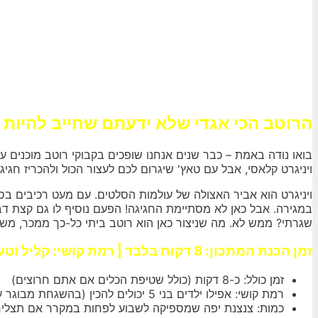
הרוטב הכי אגדי שלא ידעתם שחייב להיות 
בואו נודה באמת – כבר שנים אנחנו שופכים בקבוקי רוטב מוכנים על
ויניגרט קלאסי, אבל עם טאץ' שיגרום לכם לעצור הכול ולהכריז חגיגית
ויניגרט הוא אביר האצולה של עולמות הסלטים. עם מעט רכיבים בס
במגירה. אבל כאן לא מסתיימת החגיגה! הפעם נוסיף לו גם קצת ד
שגרתי? ממש לא. מה שניצור כאן הוא רוטב ביתי כל-כך ממכר, משגע
זמן הכנת המתכון: 8 דקות בלבד | רמת קושי: קליל וטעים | כמות: מספיק ל-6-8 מנות סלט נדיבות
זמן כולל: כ-8 דקות (כולל שטיפת הכלים אם אתם חרוצים)
רמת קושי: אפילו ילדים בני 5 יכולים להכין (בהשגחת מבוגר עם חיבה לחרדל)
כמות: צנצנת יפה שמספיקה לשבוע לפחות במקרר אם תצליח