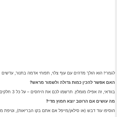
לגמרי! הוא הולך מדהים עם עוף צלוי, תפוחי אדמה בתנור, עדשים ח
האם אפשר להכין כמות גדולה ולשמור מראש?
בוודאי, זה אפילו מומלץ. תרשמו לכם את היחסים – על כל 3 חלקים שמן, חלק אחד חומץ – ושחקו עם הכמויות בהתאם. רק תזכרו לתבל בסוף לפי הטעם.
מה עושים אם הרוטב יוצא חמוץ מדי?
הוסיפו עוד דבש (או סילאן/מייפל אם אתם בקו הבריאות), וטיפת מ