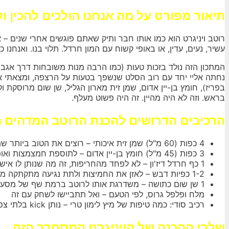
תיאור מפורט על מה אנחנו הולכים להכין 
רוטב ויניגרט הוא כמו אותו חבר ותיק שאתם פוגשים אחרי שנים – א
עשיר, נעים, עדין, או באופי קשוח עם המון חרדל. תלוי בנו. ואנחנו כ
המתכון הזה נולד בזכות טעות (כמו הרבה מנות משובחות דרך אגב)
נחתה אליי יחד עם רוב הסלט שנשפך בטעות על הרצפה, ומצאתי את
בפריז), חומץ בן-יין אדום, שמן זית מארון הגליל, שן שום מרוסקת
בראש. וזה לא היה מהיין. זה היה פשוט מעלף.
הרכיבים הדרושים להכנת הרוטב המדהים 
4 כפות (60 מ"ל) שמן זית איכותי – רוצים את הטוב ביותר שתוכלו להרשות לעצמכם, טעמו דומיננטי והשמן הזה הוא הלב של המתכון
3 כפות (45 מ"ל) חומץ בן-יין אדום – לתוספת חמצמצות ואופי עוקצני
1 כף חרדל דיז'ון – לא לפחד מהחריפות, זה מה שנותן לו אישיות
1-2 כפיות דבש – לאזן את החמיצות ולתת נגיעה מתקתקה ממכרת
1 שן שום כתושה – משדרגת אותו לרוטב ברמת שף של מסעדת שוק
מלח ופלפל גרוס, לפי הטעם – ואל תתביישו לשחק עם זה
רכיב סודי: כמה טיפות של מיץ לימון טרי – נותן kick בלתי צפוי
שלבי ההכנה של הויניגרט המסחרר הזה