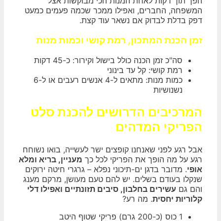
הפך תוך דקות לאחת המנות הכי מבוקשות אצל
המשפחה, החברים, ואפילו ממכר שכמה פעמים כמעט
דפק בדלת לבדוק אם נשאר עוד קצת.
זמן הכנת המתכון, רמת קושי וכמות מנות
סה"כ זמן הכנה כולל בישול וקירור: כ-45 דקות
רמת קושי: קל עד בינוני
כמות מנות: מתאים ל-4 אנשים רעבים או ל-6
נשנושיות
המרכיבים הדרושים להכנת סלט
הפריקי המדהים
אבל רגע לפני שאנחנו קופצים ישר לעשייה, בואו נשוחח
רגע על מה הופך את הפריקי לכל כך
מעניין, בריא ומלא
אופי
. מדובר בדגן ים-תיכוני נפלא – גרגרי חיטה ירוקים
שנקלו בעודם בשלים. יש להם טעם מעושן, מרקם מענג
והם גם
עשירים בחלבון, סיבים תזונתיים ואפילו דלי
קלוריות יחסית
. מה רע?
1 כוס (כ-200 גרם) פריקי שטוף היטב