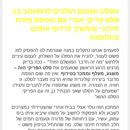
הסלט שאתם הולכים להתאהב בו:
סלט פריקי אגדי עם טוויסט מזרח
תיכוני שימשיך לרדוף אתכם
בחלומות
לפעמים אנחנו נתקלים במנה שגורמת לנו להפסיק לזוז.
פשוט לעצור, להניח את המזלג על השולחן, לעצום עיניים
וללחוש "מה זה הדבר המושלם הזה?" – ככה בדיוק
מרגיש הרגע הראשון שטועמים את
סלט הפריקי הזה –
משגע, מעלף וממכר בטירוף
. ואין פה שום הגזמה.
מדובר ביצירה קולינרית שהיא הרבה מעבר לסלט. זו
חוויה. זו הצהרה. זה משהו שתספרו עליו לחברים ותגידו:
"שמעתם על הסלט שאני הכנתי? כן, זה עם הפריקי.
הסלט ההוא".
המתכון הזה נולד אצלי בבית אחרי שהצטיידתי במצרכים
לשבוע ולא הפסקתי לחשוב על משהו שיביא איתו ביס
עמוק, עשיר, עם ניחוחות של מדורה וטעמים חמים של
הלב המזרח תיכוני שלנו. מה שהתחיל כניסיון פשוט –