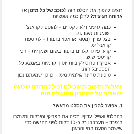
רוצים להפוך את הסלט הזה ל
כוכב של כל מזנון או
ארוחה חגיגית?
להלן כמה אופציות:
כמה גרעיני דלעת קלויים – להוספת קראנצ’
ושומניות מעודנת.
בצל פריך (מטוגן או אפוי בתנור) – לתוספת
קראנץ’ על.
קרעי פיתה קלויים בתנור בשום ושמן זית – הכי
קריספי שיש.
אבוקדו פרוס לקוביות יוסיף קרמיות באמצע כל
הפסטיבל הזה.
טיפונת טחינה גולמית מעל – כן כן, שמעתם נכון.
שאלות ותשובות שכולם (כולל הדודה שלוש)
שואלים על המתכון המושלם הזה
1. אפשר להכין את הסלט מראש?
בהחלט! ואפילו עדיף. תכינו את הפריקי והירקות ותשמרו
בנפרד – תערבבו רק כ-10 דקות לפני ההגשה כדי
שישמר הטעם החי והרענן.