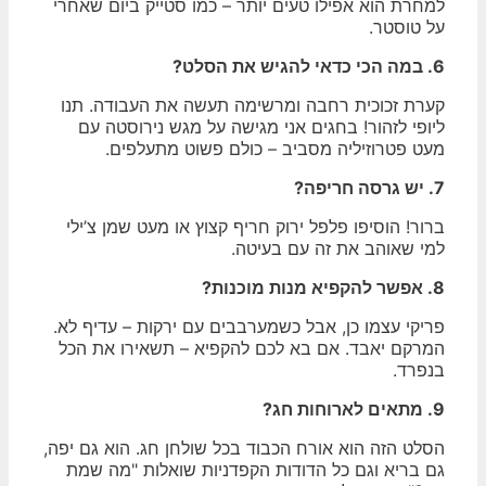
למחרת הוא אפילו טעים יותר – כמו סטייק ביום שאחרי
על טוסטר.
6. במה הכי כדאי להגיש את הסלט?
קערת זכוכית רחבה ומרשימה תעשה את העבודה. תנו
ליופי לזהור! בחגים אני מגישה על מגש נירוסטה עם
מעט פטרוזיליה מסביב – כולם פשוט מתעלפים.
7. יש גרסה חריפה?
ברור! הוסיפו פלפל ירוק חריף קצוץ או מעט שמן צ’ילי
למי שאוהב את זה עם בעיטה.
8. אפשר להקפיא מנות מוכנות?
פריקי עצמו כן, אבל כשמערבבים עם ירקות – עדיף לא.
המרקם יאבד. אם בא לכם להקפיא – תשאירו את הכל
בנפרד.
9. מתאים לארוחות חג?
הסלט הזה הוא אורח הכבוד בכל שולחן חג. הוא גם יפה,
גם בריא וגם כל הדודות הקפדניות שואלות "מה שמת