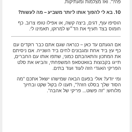
פה?". ואז מצלמות ומעתיקות.
10. בא לי להפוך אותו ליותר משביע – מה לעשות?
הוסיפו עוף, דגים, ביצה קשה, או אפילו טופו צרוב. כף
חומוס בצד תעיף את הד״ש למרוקו, תאמינו לי.
אם הגעתם עד כאן – כנראה שגם אתם כבר רוקדים עם
כף עץ ביד אחת ומגבונים לחים ביד השנייה. אם ניסיתם
את המתכון והתאהבתם כמוני, שתפו אותו עם החברים,
תייגו בקבוצות בוואטסאפ המשפחתי, והביאו את סלט
הפריקי האגדי הזה לעוד ועוד בתים.
ומי יודע? אולי בפעם הבאה שמישהו ישאל אתכם "מה
הסוד שלך בסלט הזה?", תענו לו בקול שקט ובחיוך
מלוחש: "זה פשוט… פריקי של אהבה".