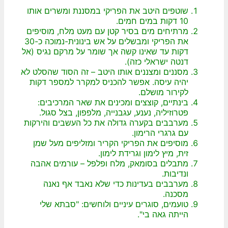
שוטפים היטב את הפריקי במסננת ומשרים אותו
10 דקות במים חמים.
מרתיחים מים בסיר קטן עם מעט מלח, מוסיפים
את הפריקי ומבשלים על אש בינונית-נמוכה כ-30
דקות עד שאינו קשה אך שומר על מרקם נגיס (אל
דנטה ישראלי כזה).
מסננים ומצננים אותו היטב – זה הסוד שהסלט לא
יהיה עיסה. אפשר להכניס למקרר למספר דקות
לקירור מושלם.
בינתיים, קוצצים ומכינים את שאר המרכיבים:
פטרוזיליה, נענע, עגבנייה, מלפפון, בצל סגול.
מערבבים בקערה גדולה את כל העשבים והירקות
עם גרגרי הרימון.
מוסיפים את הפריקי הקריר ומזליפים מעל שמן
זית, מיץ לימון וגרידת לימון.
מתבלים בסומאק, מלח ופלפל – עורמים אהבה
ונדיבות.
מערבבים בעדינות כדי שלא נאבד אף נאנה
מסכנה.
טועמים, סוגרים עיניים ולוחשים: "סבתא שלי
הייתה גאה בי".