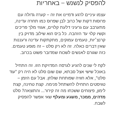
להפסיק לנשנש – באחריות
עצמו עיניים לרגע ודמיינו את זה – קערה גדולה עם
פרוסות דקות של כרוב לבן שפרוס כמו תחרה עדינה,
מתערבב עם גרעיני דלעת קלויים, אגוזי מלך פריכים
וקשיו קלוי עד הזהבה. כל ביס הוא שילוב מדויק בין
קרנצ׳יות, טעמים עמוקים, מתקתקות עדינה ורעננות
שאין דברים כאלה. זה לא רק סלט – זה מופע טעמים.
כזה שגורם לאנשים לשכוח שמדובר פשוט בכרוב.
לקח לי שנים להגיע לגרסה המדויקת הזו. זה התחיל
באוכל שישי אצל סבתא, שם שום סלט לא היה רק "עוד
סלט", אלא חוויה שפותחת שולחן. אבל עם הזמן –
טוויסטים התחילו להשתחל פנימה. קצת טחינה, קצת
לימון, פיצוחים ששכחו מה זה קירור… והתוצאה? סלט
מדהים, ממכר, משגע ומעלף
שאי אפשר להפסיק
לשבח.