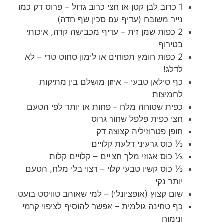
1 כרוב לבן קטן או חצי כרוב גדול – פרוס דק כמו
נייר משובח (עדיף עם סכין שף חדה)
2 כפות שמן זית – עדיף מכבישה קרה, איכותי
בטירוף
2 כפות חומץ תפוחים או לימון סחוט טרי – לא
לדלג!
כף סילאן טבעי – איזון מושלם בין מתיקות
לחמיצות
כפית שטוחה מלח – פחות או יותר לפי הטעם
חצי כפית פלפל שחור גרוס
חופן פטרוזיליה קצוצה דק
⅓ כוס גרעיני דלעת קלויים
⅓ כוס אגוזי מלך חצויים – קלויים קלות
⅓ כוס קשיו טבעי קלוי – רצוי בלי מלח, הטעם
יותר נקי
שום קצוץ (אופציונלי) – למי שאוהב טוויסט בועט
כף טחינה גולמית – אפשר להוסיף לציפוי קרמי
ונימוח