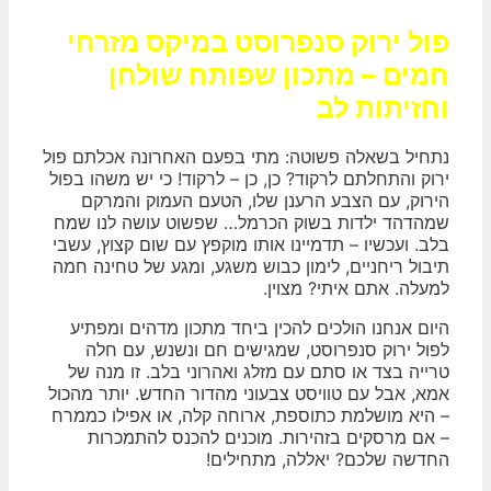
פול ירוק סנפרוסט במיקס מזרחי
חמים – מתכון שפותח שולחן
וחזיתות לב
נתחיל בשאלה פשוטה: מתי בפעם האחרונה אכלתם פול
ירוק והתחלתם לרקוד? כן, כן – לרקוד! כי יש משהו בפול
הירוק, עם הצבע הרענן שלו, הטעם העמוק והמרקם
שמהדהד ילדות בשוק הכרמל… שפשוט עושה לנו שמח
בלב. ועכשיו – תדמיינו אותו מוקפץ עם שום קצוץ, עשבי
תיבול ריחניים, לימון כבוש משגע, ומגע של טחינה חמה
למעלה. אתם איתי? מצוין.
היום אנחנו הולכים להכין ביחד מתכון מדהים ומפתיע
לפול ירוק סנפרוסט, שמגישים חם ונשנש, עם חלה
טרייה בצד או סתם עם מזלג ואהרוני בלב. זו מנה של
אמא, אבל עם טוויסט צבעוני מהדור החדש. יותר מהכול
– היא מושלמת כתוספת, ארוחה קלה, או אפילו כממרח
– אם מרסקים בזהירות. מוכנים להכנס להתמכרות
החדשה שלכם? יאללה, מתחילים!