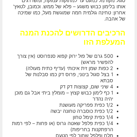
סגול מקורמל כמעט עד למתוקות עמוקה, ומשדרגים
אותו בלימון כבוש משגע – פלא של ממש. וכמובן, לטאץ'
אחרון: טחינה גולמית חמה שמוגשת מעל, כמו שמיכה
של אהבה.
הרכיבים הדרושים להכנת המנה
המעלפת הזו
500 גרם של פול ירוק קפוא סנפרוסט (אין צורך
להפשיר מראש)
2 כפות שמן זית איכותי (עדיף כתית מעולה)
1 בצל סגול בינוני, פרוס דק כמו סבלנות של
סבתא
4 שיני שום, קצוצות דק דק
1 כף לימון כבוש קצוץ – מומלץ ביתי אבל גם מוכן
יהיה נהדר
1/2 כפית פפריקה מעושנת
1/2 כפית כוסברה טחונה יבשה
1/4 כפית קימל טחון
1/4 כפית פלפל שאטה גרוס (או פחות – לפי רמות
הרפתקנות בחריפות)
מלח ופלפל שחור לפי הטעם