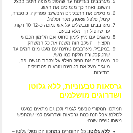
מערבבים בעדינות עד שהפול מצופה היטב בבצל
והשום, ואחר כך מנמיכים את האש.
מוסיפים את התבלינים היבשים: פפריקה, כוסברה,
קימל, פלפל שאטה, מלח ופלפל.
מערבבים ומבשלים על אש נמוכה כ-10-12 דקות,
עד שהפול רך ומלא בטעם.
מזגגים עם מיץ לימון סחוט ועם הלימון הכבוש
הקצוץ – השלב הזה משנה את כל המשחק!
במקביל, מערבבים טחינה עם מעט מים חמים עד
שהטקסטורה חלקה כמו משי.
מעמידים את הפול הצלוי על צלחת הגשה יפה,
מוזגים מעל את הטחינה וזורעים פטרוזיליה
בנדיבות.
גרסאות טבעוניות, ללא גלוטן
ושדרוגים מושלמים
המתכון המקורי טבעוני לגמרי ולכן גם מתאים כמעט
לכולם! אבל הנה כמה גרסאות ושדרוגים למי שמחפש
משהו טיפה שונה:
ללא גלוטן:
כל החומרים במתכון הם נטולי גלוטן –