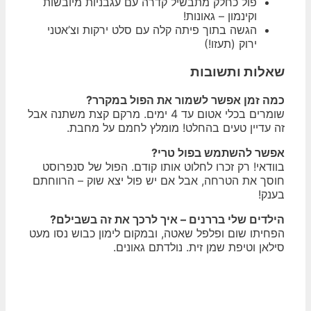
פול כחלק מתבשיל קדרה עם עגבניות מיובשות
וקינמון – גאונות!
הגשה בתוך פיתה קלה עם סלט ירקות וצ’אטני
ירוק (תעזו!)
שאלות ותשובות
כמה זמן אפשר לשמור את הפול במקרר?
שומרים בכלי אטום עד 4 ימים. מרקם קצת משתנה אבל
זה עדיין טעים בהחלט! מומלץ לחמם על מחבת.
אפשר להשתמש בפול טרי?
בוודאי! רק זכרו לחלוט אותו קודם. הפול של סנפרוסט
חוסך את הטרחה, אבל אם יש פול יצא שוק – הרווחתם
בענק!
הילדים שלי בררנים – איך לרכך את זה בשבילם?
הפחיתו שום ופלפל שאטה, ובמקום לימון כבוש נסו מעט
סילאן וטיפת שמן זית. נולדתם גאונים.