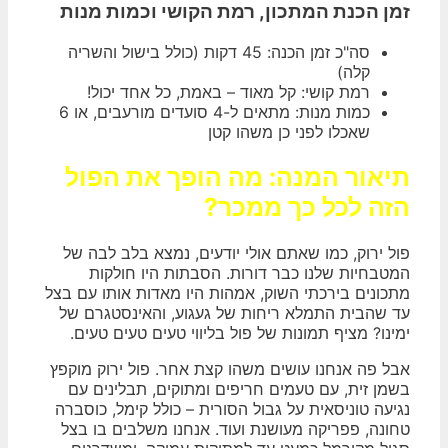
זמן הכנת המתכון, רמת הקושי וכמות מנות
סה"כ זמן הכנה: 45 דקות (כולל בישול והשריה
קלה)
רמת קושי: קל מאוד – באמת, כל אחד יכול!
כמות מנות: מתאים ל-4 סועדים מורעבים, או 6
שאכלו לפני כן משהו קטן
תיאור המנה: מה הופך את הפול
הזה לכל כך ממכר?
פול ירוק, כמו שאתם אולי יודעים, נמצא בלב לבה של
המטבחיות שלנו כבר דורות. הסבתות היו חולקות
מתכונים בירכתי השוק, אמהות היו מאדות אותו עם בצל
עד שהבית התמלא ריחות של געגוע, והאינסטגרם של
ימינו? מציף תמונות של פול בליווי טעים טעים טעים.
אבל פה אנחנו עושים משהו קצת אחר. פול ירוק מוקפץ
בשמן זית, עם טעמים חריפים ומתוקים, תבלינים עם
נגיעה טוניסאית על גבול הסורית – כולל קימל, כוסברה
טחונה, פפריקה מעושנת ועוד. אנחנו משלבים בו בצל