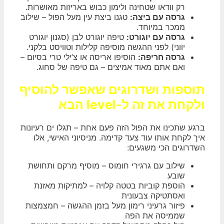
רק וודאו שטחינה ולימון כבוש באריזות מאושרות.
גרסה עם ביצה:
טגנו ביצת עין מעל הפול – שילוב
ממכר במיוחד.
גרסה עם יוגורט:
טיפה יוגורט לבן (סגנון יוגורט
יווני) לפני ההגשה מוסיפה קלילות וטוויסט בלקני.
גרסה חריפה:
הוסיפו אריסה או צ’ילי טרי בסיום –
ואם אתם מאוד אמיצים – גם טיפה של סחוג.
תוספות ושדרוגים שאפשר להוסיף
ולקחת את זה ל-level הבא
ברגע שתכינו את הפול הזה פעם אחת – תגלו ים רעיונות
איך לקחת אותו עוד צעד קדימה. מניסיוני האישי, אלו
השדרוגים הכי משגעים:
שילוב עם גרגירי חומוס – מוסיף מרקם ותחושת
שובע
הוספת קוביות בטטה קלויה – למתיקות מאזנת
ואסתטיקה צבעונית
פיזור גרעיני רימון מעל בזמן ההגשה – חמצמצות
שממיסה את הפה