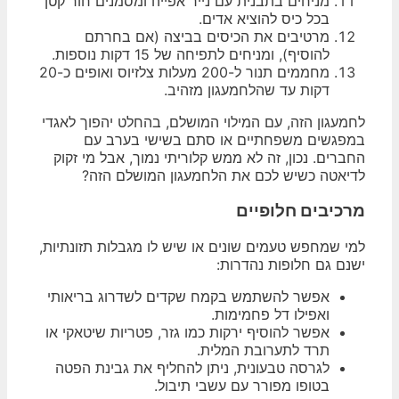
מניחים בתבנית עם נייר אפייה ומסמנים חור קטן
בכל כיס להוציא אדים.
מרטיבים את הכיסים בביצה (אם בחרתם
להוסיף), ומניחים לתפיחה של 15 דקות נוספות.
מחממים תנור ל-200 מעלות צלזיוס ואופים כ-20
דקות עד שהלחמעגון מזהיב.
לחמעגון הזה, עם המילוי המושלם, בהחלט יהפוך לאגדי
במפגשים משפחתיים או סתם בשישי בערב עם
החברים. נכון, זה לא ממש קלוריתי נמוך, אבל מי זקוק
לדיאטה כשיש לכם את הלחמעגון המושלם הזה?
מרכיבים חלופיים
למי שמחפש טעמים שונים או שיש לו מגבלות תזונתיות,
ישנם גם חלופות נהדרות:
אפשר להשתמש בקמח שקדים לשדרוג בריאותי
ואפילו דל פחמימות.
אפשר להוסיף ירקות כמו גזר, פטריות שיטאקי או
תרד לתערובת המלית.
לגרסה טבעונית, ניתן להחליף את גבינת הפטה
בטופו מפורר עם עשבי תיבול.