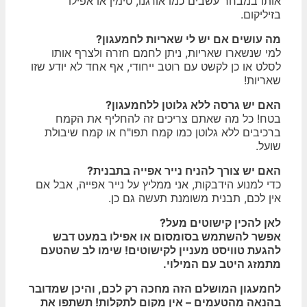
אותו במבחר עשבים כמו אורגנו, טימין או אפילו
בזיליקום.
מה עושים אם יש לי שאריות לחמעגון?
למי שנשארו שאריות, ניתן לחמם חזרה ולצרף אותו
לסלט או כן לקשט עם רוטב ייחודי, אף אחד לא יודע שזו
שאריות!
האם יש גרסה ללא גלוטן ללחמעגון?
בטח! כל מה שאתם צריכים זה להחליף את הקמח
ברכיבים ללא גלוטן כמו קמח תפו"ח או קמח שיבולת
שועל.
האם יש צורך להניח נייר אפייה בתבנית?
כדי למנוע הידבקות, אני ממליץ על נייר אפייה, אבל אם
אין לכם, תבנית משומנת תעשה גם כן.
לאן להכין קישוטים מעל?
אפשר להשתמש בסומסום או אפילו במעט דבש
להגעת טוויסט מעניין לקישוטים! שימו לב שהטעם
מתמזג היטב עם המילוי.
לחמעגון המושלם הזה מחכה רק לכם, והיכן שמדובר
בהנאה מהטעמים – אין מקום לתקלות! תשתפו את