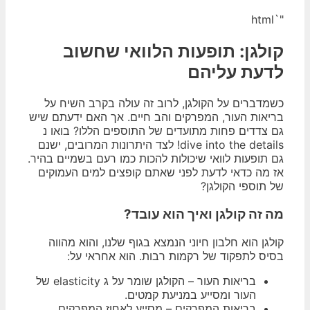
"`html
קולגן: תופעות הלוואי שחשוב
לדעת עליהם
כשמדברים על הקולגן, לרוב זה עולה בקרב השיח על
בריאות העור, המפרקים והב חיים. אך האם ידעתם שיש
גם צדדים פחות מתועדים של התוספים הללו? בואו נ
dive into the details! לצד היתרונות המרובים, ישנם
גם תופעות לוואי שיכולות להכות כמו רעם בשמיים בהיר.
אז מה כדאי לדעת לפני שאתם קופצים למים העמוקים
של תוספי הקולגן?
מה זה קולגן ואיך הוא עובד?
קולגן הוא חלבון חיוני הנמצא בגוף שלנו, והוא מהווה
בסיס לתפקוד של רקמות רבות. הוא אחראי על:
בריאות העור – הקולגן שומר על ג elasticity של
העור ומסייע במניעת קמטים.
בריאות המפרקים – מסייע לאחוז המפרקים,